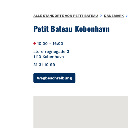
Zum Inhalt springen
Zurück zu Nav
{"bing":{"placeId":"","url":"http://www.bing.com/maps?ss=ypid.
ALLE STANDORTE VON PETIT BATEAU
DÄNEMARK
Petit Bateau
Kobenhavn
10:00
-
16:00
store regnegade 3
1110
Kobenhavn
31 31 10 99
Link Opens in New Tab
Wegbeschreibung