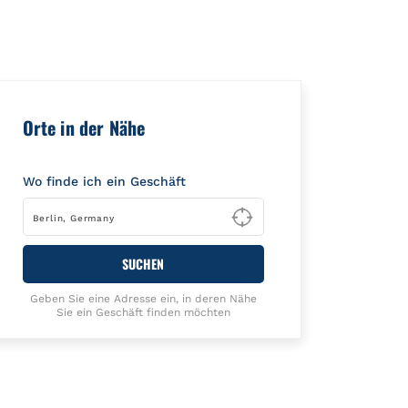
":{"placeId":"","url":""}}
Orte in der Nähe
Wo finde ich ein Geschäft
Type to begin querying
SUCHEN
Geben Sie eine Adresse ein, in deren Nähe
Sie ein Geschäft finden möchten