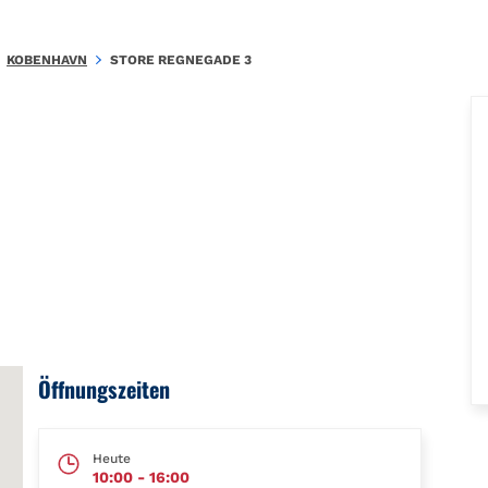
YN8048x1688011836865237129\u0026amp;amp;mkt=da-DK"},"foursquare
KOBENHAVN
STORE REGNEGADE 3
Öffnungszeiten
Heute
10:00
-
16:00