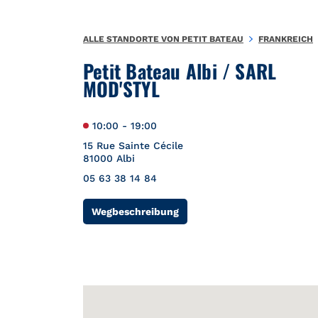
Zum Inhalt springen
Zurück zu Nav
{"bing":{"placeId":"","url":"http://www.bing.com/maps?ss=ypid
ALLE STANDORTE VON PETIT BATEAU
FRANKREICH
Petit Bateau Albi / SARL
MOD'STYL
10:00
-
19:00
15 Rue Sainte Cécile
81000
Albi
05 63 38 14 84
Link Opens in New Tab
Wegbeschreibung