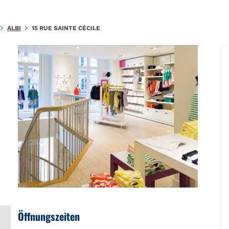
.415467F57FCB9B03\u0026amp;amp;mkt=fr-FR"},"foursquare":{"pla
ALBI
15 RUE SAINTE CÉCILE
Öffnungszeiten