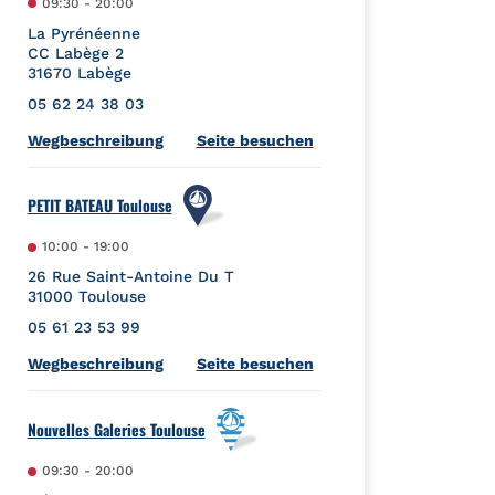
09:30
-
20:00
La Pyrénéenne
CC Labège 2
31670
Labège
05 62 24 38 03
Link Opens in New Tab
Wegbeschreibung
Seite besuchen
PETIT BATEAU Toulouse
10:00
-
19:00
26 Rue Saint-Antoine Du T
31000
Toulouse
05 61 23 53 99
Link Opens in New Tab
Wegbeschreibung
Seite besuchen
Nouvelles Galeries Toulouse
09:30
-
20:00