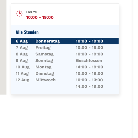
Heute
10:00
-
19:00
Alle Stunden
Wochentag
Öffnungszeiten
6 Aug
Donnerstag
10:00
-
19:00
7 Aug
Freitag
10:00
-
19:00
8 Aug
Samstag
10:00
-
19:00
9 Aug
Sonntag
Geschlossen
10 Aug
Montag
14:00
-
19:00
11 Aug
Dienstag
10:00
-
19:00
12 Aug
Mittwoch
10:00
-
13:00
14:00
-
19:00