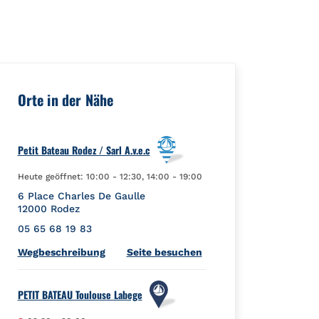
ceId":"","url":"https://foursquare.com/venue/5acb9a62603d2a68
Orte in der Nähe
Petit Bateau Rodez / Sarl A.v.e.c
Heute geöffnet:
10:00
-
12:30
,
14:00
-
19:00
6 Place Charles De Gaulle
12000
Rodez
05 65 68 19 83
Link Opens in New Tab
Wegbeschreibung
Seite besuchen
PETIT BATEAU Toulouse Labege