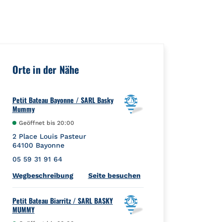
aceId":"","url":"https://foursquare.com/venue/567833c4498e571
Orte in der Nähe
Petit Bateau Bayonne / SARL Basky
Mummy
Geöffnet bis
20:00
2 Place Louis Pasteur
64100
Bayonne
05 59 31 91 64
Link Opens in New Tab
Wegbeschreibung
Seite besuchen
Petit Bateau Biarritz / SARL BASKY
MUMMY