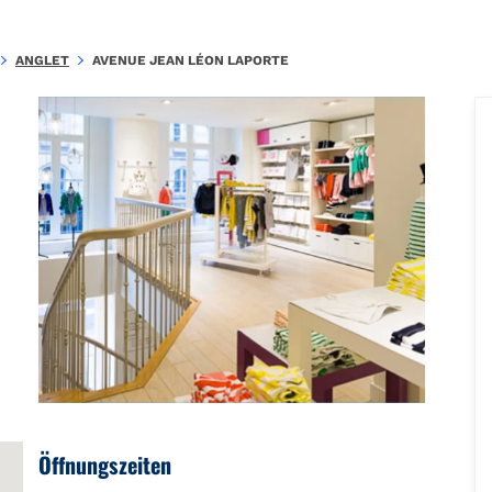
.B60A00DBEAAC9148\u0026amp;amp;mkt=fr-FR"},"foursquare":{"pl
ANGLET
AVENUE JEAN LÉON LAPORTE
Öffnungszeiten