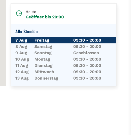
Heute
Geöffnet bis
20:00
Alle Stunden
Wochentag
Öffnungszeiten
7 Aug
Freitag
09:30
-
20:00
8 Aug
Samstag
09:30
-
20:00
9 Aug
Sonntag
Geschlossen
10 Aug
Montag
09:30
-
20:00
11 Aug
Dienstag
09:30
-
20:00
12 Aug
Mittwoch
09:30
-
20:00
13 Aug
Donnerstag
09:30
-
20:00