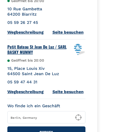
Geöffnet bis
20:00
10 Rue Gambetta
64200
Biarritz
05 59 26 27 45
Link Opens in New Tab
Wegbeschreibung
Seite besuchen
Petit Bateau St Jean De Luz / SARL
BASKY MUMMY
Geöffnet bis
20:00
15, Place Louis Xiv
64500
Saint Jean De Luz
05 59 47 44 31
Link Opens in New Tab
Wegbeschreibung
Seite besuchen
Wo finde ich ein Geschäft
Type to begin querying