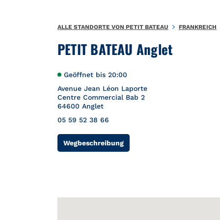
Zum Inhalt springen
Zurück zu Nav
{"bing":{"placeId":"","url":"http://www.bing.com/maps?ss=ypid
ALLE STANDORTE VON PETIT BATEAU
FRANKREICH
PETIT BATEAU Anglet
Geöffnet bis
20:00
Avenue Jean Léon Laporte
Centre Commercial Bab 2
64600
Anglet
05 59 52 38 66
Link Opens in New Tab
Wegbeschreibung