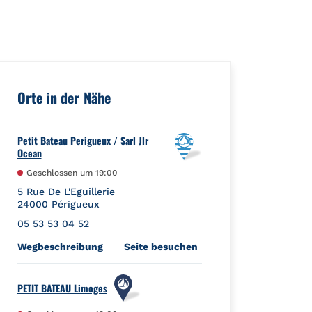
ceId":"","url":"https://foursquare.com/venue/4dfd289962e1a52c
Orte in der Nähe
Petit Bateau Perigueux / Sarl Jlr
Ocean
Geschlossen um
19:00
5 Rue De L'Eguillerie
24000
Périgueux
05 53 53 04 52
Link Opens in New Tab
Wegbeschreibung
Seite besuchen
PETIT BATEAU Limoges