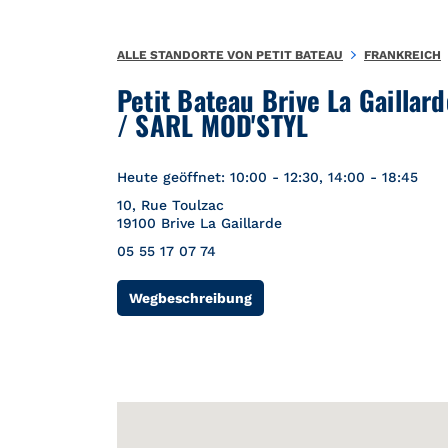
Zum Inhalt springen
Zurück zu Nav
{"bing":{"placeId":"","url":"http://www.bing.com/maps?ss=ypid
ALLE STANDORTE VON PETIT BATEAU
FRANKREICH
Petit Bateau Brive La Gaillard
/ SARL MOD'STYL
Heute geöffnet:
10:00
-
12:30
,
14:00
-
18:45
10, Rue Toulzac
19100
Brive La Gaillarde
05 55 17 07 74
Link Opens in New Tab
Wegbeschreibung