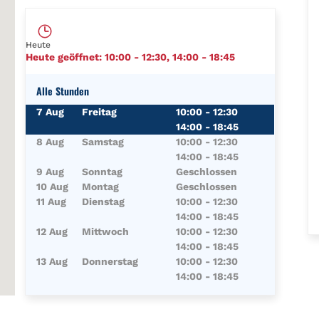
Heute
Heute geöffnet:
10:00
-
12:30
,
14:00
-
18:45
Alle Stunden
Wochentag
Öffnungszeiten
7 Aug
Freitag
10:00
-
12:30
14:00
-
18:45
8 Aug
Samstag
10:00
-
12:30
14:00
-
18:45
9 Aug
Sonntag
Geschlossen
10 Aug
Montag
Geschlossen
11 Aug
Dienstag
10:00
-
12:30
14:00
-
18:45
12 Aug
Mittwoch
10:00
-
12:30
14:00
-
18:45
13 Aug
Donnerstag
10:00
-
12:30
14:00
-
18:45