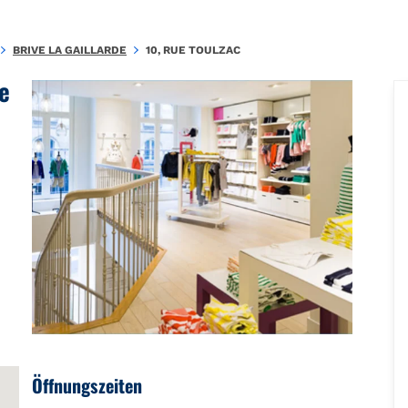
.87D86EF4059655F1\u0026amp;amp;mkt=fr-FR"},"foursquare":{"pla
BRIVE LA GAILLARDE
10, RUE TOULZAC
e
Öffnungszeiten