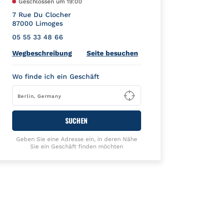
Geschlossen um
19:00
7 Rue Du Clocher
87000
Limoges
05 55 33 48 66
Link Opens in New Tab
Wegbeschreibung
Seite besuchen
Wo finde ich ein Geschäft
Type to begin querying
SUCHEN
Geben Sie eine Adresse ein, in deren Nähe
Sie ein Geschäft finden möchten