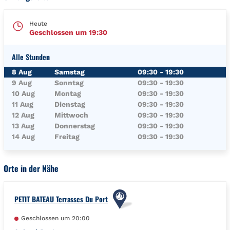
Heute
Geschlossen um
19:30
Alle Stunden
Wochentag
Öffnungszeiten
8 Aug
Samstag
09:30
-
19:30
9 Aug
Sonntag
09:30
-
19:30
10 Aug
Montag
09:30
-
19:30
11 Aug
Dienstag
09:30
-
19:30
12 Aug
Mittwoch
09:30
-
19:30
13 Aug
Donnerstag
09:30
-
19:30
14 Aug
Freitag
09:30
-
19:30
Orte in der Nähe
PETIT BATEAU Terrasses Du Port
Geschlossen um
20:00