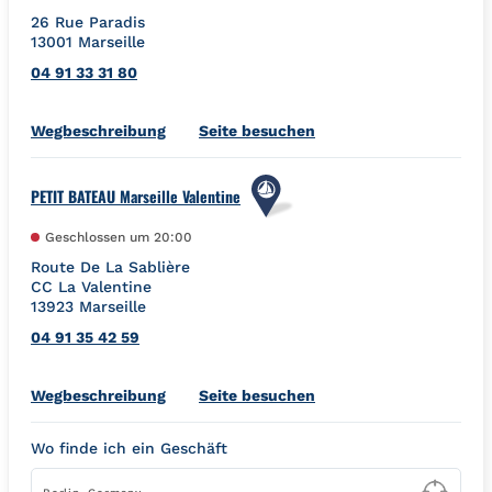
26 Rue Paradis
13001
Marseille
04 91 33 31 80
Link Opens in New Tab
Wegbeschreibung
Seite besuchen
PETIT BATEAU Marseille Valentine
Geschlossen um
20:00
Route De La Sablière
CC La Valentine
13923
Marseille
04 91 35 42 59
Link Opens in New Tab
Wegbeschreibung
Seite besuchen
Wo finde ich ein Geschäft
Type