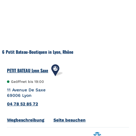
Zum Inhalt springen
Zurück zu Nav
6 Petit Bateau-Boutiquen in Lyon, Rhône
PETIT BATEAU Lyon Saxe
Geöffnet bis
19:00
11 Avenue De Saxe
69006
Lyon
04 78 52 85 72
Link Opens in New Tab
Wegbeschreibung
Seite besuchen