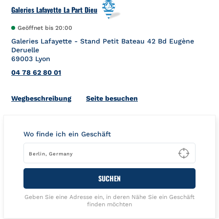
Galeries Lafayette La Part Dieu
Geöffnet bis
20:00
Galeries Lafayette - Stand Petit Bateau 42 Bd Eugène
Deruelle
69003
Lyon
04 78 62 80 01
Link Opens in New Tab
Wegbeschreibung
Seite besuchen
Wo finde ich ein Geschäft
Type t
SUCHEN
Geben Sie eine Adresse ein, in deren Nähe Sie ein Geschäft
finden möchten