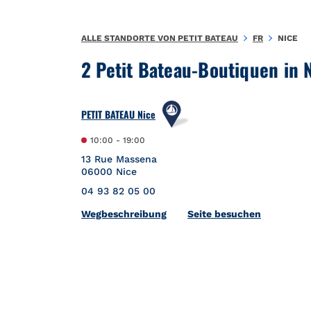
Zum Inhalt springen
Zurück zu Nav
ALLE STANDORTE VON PETIT BATEAU
FR
NICE
2 Petit Bateau-Boutiquen in 
PETIT BATEAU Nice
10:00
-
19:00
13 Rue Massena
06000
Nice
04 93 82 05 00
Link Opens in New Tab
Wegbeschreibung
Seite besuchen