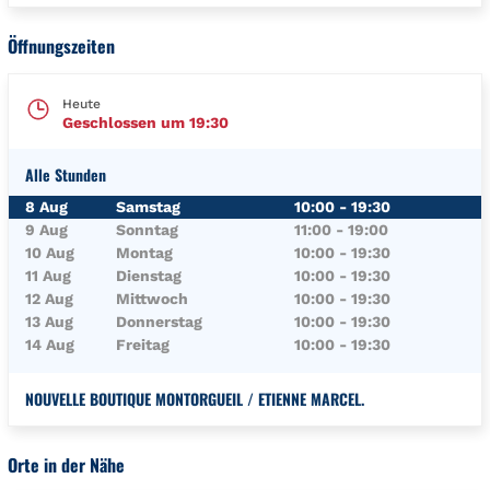
Öffnungszeiten
Heute
Geschlossen um
19:30
Alle Stunden
Wochentag
Öffnungszeiten
8 Aug
Samstag
10:00
-
19:30
9 Aug
Sonntag
11:00
-
19:00
10 Aug
Montag
10:00
-
19:30
11 Aug
Dienstag
10:00
-
19:30
12 Aug
Mittwoch
10:00
-
19:30
13 Aug
Donnerstag
10:00
-
19:30
14 Aug
Freitag
10:00
-
19:30
NOUVELLE BOUTIQUE MONTORGUEIL / ETIENNE MARCEL.
Orte in der Nähe