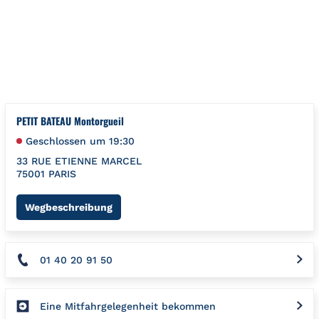
Zum Inhalt springen
Zurück zu Nav
{"bing":{"placeId":"","url":"http://www.bing.com/maps?ss=ypid
PETIT BATEAU Montorgueil
Geschlossen um
19:30
33 RUE ETIENNE MARCEL
75001
PARIS
Link Opens in New Tab
Wegbeschreibung
01 40 20 91 50
Eine Mitfahrgelegenheit bekommen