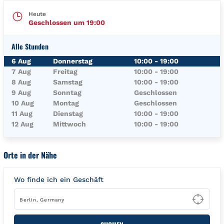
Heute
Geschlossen um
19:00
Alle Stunden
Wochentag
Öffnungszeiten
6 Aug
Donnerstag
10:00
-
19:00
7 Aug
Freitag
10:00
-
19:00
8 Aug
Samstag
10:00
-
19:00
9 Aug
Sonntag
Geschlossen
10 Aug
Montag
Geschlossen
11 Aug
Dienstag
10:00
-
19:00
12 Aug
Mittwoch
10:00
-
19:00
Orte in der Nähe
Wo finde ich ein Geschäft
Type