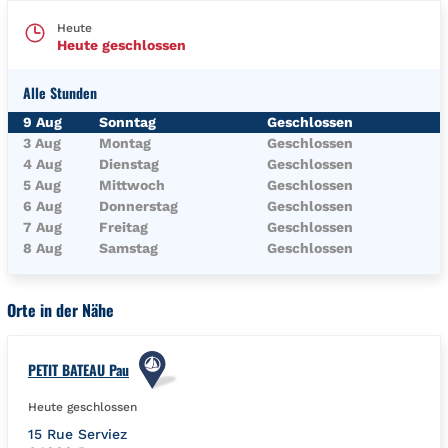
Heute
Heute geschlossen
Alle Stunden
Wochentag
Öffnungszeiten
9 Aug
Sonntag
Geschlossen
3 Aug
Montag
Geschlossen
4 Aug
Dienstag
Geschlossen
5 Aug
Mittwoch
Geschlossen
6 Aug
Donnerstag
Geschlossen
7 Aug
Freitag
Geschlossen
8 Aug
Samstag
Geschlossen
Orte in der Nähe
PETIT BATEAU Pau
Heute geschlossen
15 Rue Serviez