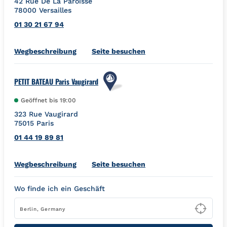
42 Rue De La Paroisse
78000
Versailles
01 30 21 67 94
Link Opens in New Tab
Wegbeschreibung
Seite besuchen
PETIT BATEAU Paris Vaugirard
Geöffnet bis
19:00
323 Rue Vaugirard
75015
Paris
01 44 19 89 81
Link Opens in New Tab
Wegbeschreibung
Seite besuchen
Wo finde ich ein Geschäft
Type