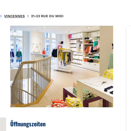
.EEE349396301C303\u0026amp;amp;mkt=fr-FR"},"foursquare":{"plac
VINCENNES
21-23 RUE DU MIDI
Öffnungszeiten