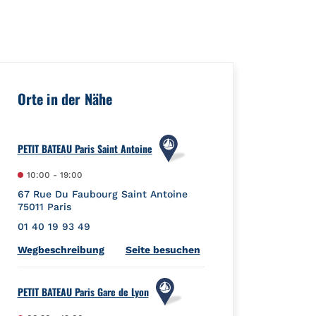
eId":"","url":"https://foursquare.com/venue/4d121205058fa35d4
Orte in der Nähe
PETIT BATEAU Paris Saint Antoine
10:00
-
19:00
67 Rue Du Faubourg Saint Antoine
75011
Paris
01 40 19 93 49
Link Opens in New Tab
Wegbeschreibung
Seite besuchen
PETIT BATEAU Paris Gare de Lyon