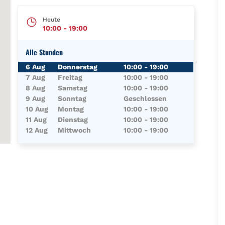
Heute
10:00
-
19:00
Alle Stunden
Wochentag
Öffnungszeiten
6 Aug
Donnerstag
10:00
-
19:00
7 Aug
Freitag
10:00
-
19:00
8 Aug
Samstag
10:00
-
19:00
9 Aug
Sonntag
Geschlossen
10 Aug
Montag
10:00
-
19:00
11 Aug
Dienstag
10:00
-
19:00
12 Aug
Mittwoch
10:00
-
19:00