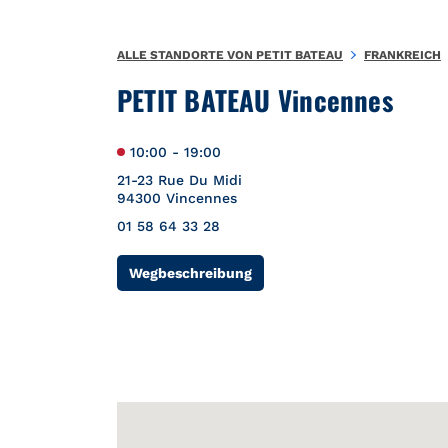
Zum Inhalt springen
Zurück zu Nav
{"bing":{"placeId":"","url":"http://www.bing.com/maps?ss=ypid
ALLE STANDORTE VON PETIT BATEAU
FRANKREICH
PETIT BATEAU Vincennes
10:00
-
19:00
21-23 Rue Du Midi
94300
Vincennes
01 58 64 33 28
Link Opens in New Tab
Wegbeschreibung