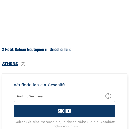
Zum Inhalt springen
Zurück zu Nav
2 Petit Bateau Boutiquen in Griechenland
ATHENS
Wo finde ich ein Geschäft
Type t
SUCHEN
Geben Sie eine Adresse ein, in deren Nähe Sie ein Geschäft
finden möchten