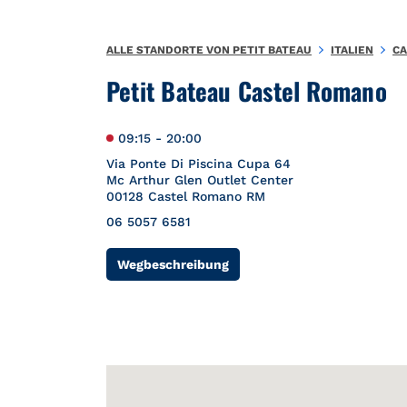
Zum Inhalt springen
Zurück zu Nav
{"bing":{"placeId":"","url":"http://www.bing.com/maps?ss=ypid.
ALLE STANDORTE VON PETIT BATEAU
ITALIEN
CA
Petit Bateau Castel Romano
09:15
-
20:00
Via Ponte Di Piscina Cupa 64
Mc Arthur Glen Outlet Center
00128
Castel Romano
RM
06 5057 6581
Link Opens in New Tab
Wegbeschreibung