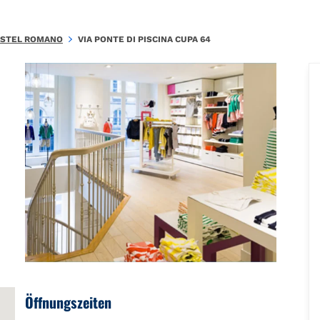
YN1354x1004202069363873015\u0026amp;amp;mkt=it-IT"},"foursquar
STEL ROMANO
VIA PONTE DI PISCINA CUPA 64
Öffnungszeiten