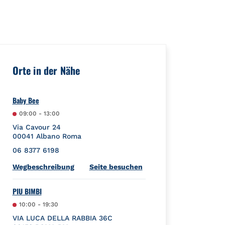
e":{"placeId":"","url":""},"googleMyBusiness":{"placeId":"ChIJ
Orte in der Nähe
Baby Bee
09:00
-
13:00
Via Cavour 24
00041
Albano
Roma
06 8377 6198
Link Opens in New Tab
Wegbeschreibung
Seite besuchen
PIU BIMBI
10:00
-
19:30
VIA LUCA DELLA RABBIA 36C