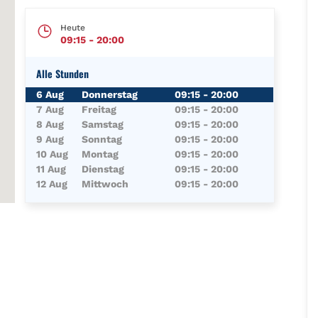
Heute
09:15
-
20:00
Alle Stunden
Wochentag
Öffnungszeiten
6 Aug
Donnerstag
09:15
-
20:00
7 Aug
Freitag
09:15
-
20:00
8 Aug
Samstag
09:15
-
20:00
9 Aug
Sonntag
09:15
-
20:00
10 Aug
Montag
09:15
-
20:00
11 Aug
Dienstag
09:15
-
20:00
12 Aug
Mittwoch
09:15
-
20:00