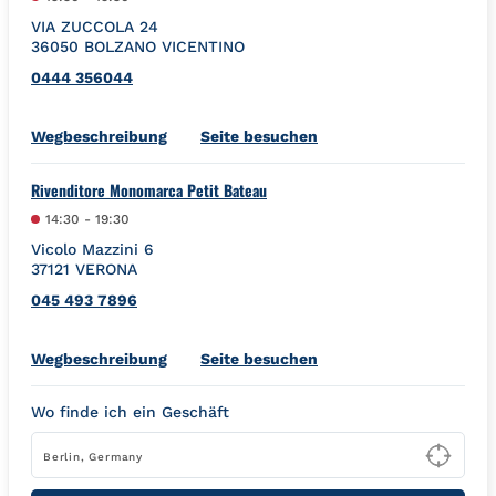
VIA ZUCCOLA 24
36050
BOLZANO VICENTINO
0444 356044
Link Opens in New Tab
Wegbeschreibung
Seite besuchen
Rivenditore Monomarca Petit Bateau
14:30
-
19:30
Vicolo Mazzini 6
37121
VERONA
045 493 7896
Link Opens in New Tab
Wegbeschreibung
Seite besuchen
Wo finde ich ein Geschäft
Type