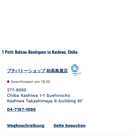
Zum Inhalt springen
Zurück zu Nav
1 Petit Bateau-Boutiquen in Kashiwa, Chiba
プチバトーショップ 柏高島屋店
Geschlossen um
19:30
277-8550
Chiba
Kashiwa
1-1 Suehirocho
Kashiwa Takashimaya S-building 6F
04-7197-1086
Link Opens in New Tab
Wegbeschreibung
Seite besuchen