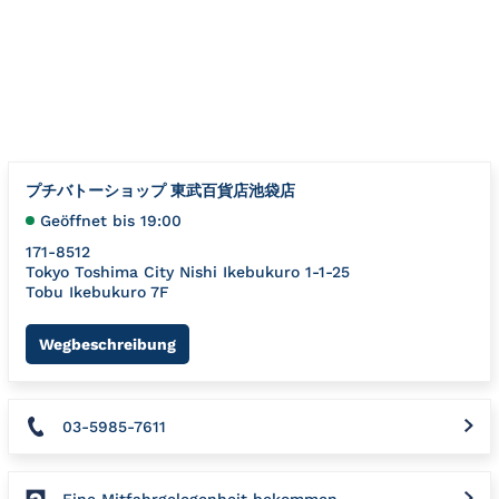
Zum Inhalt springen
Zurück zu Nav
{"bing":{"placeId":"","url":"http://www.bing.com/maps?ss=ypi
プチバトーショップ 東武百貨店池袋店
Geöffnet bis
19:00
171-8512
Tokyo
Toshima City
Nishi Ikebukuro 1-1-25
Tobu Ikebukuro 7F
Link Opens in New Tab
Wegbeschreibung
03-5985-7611