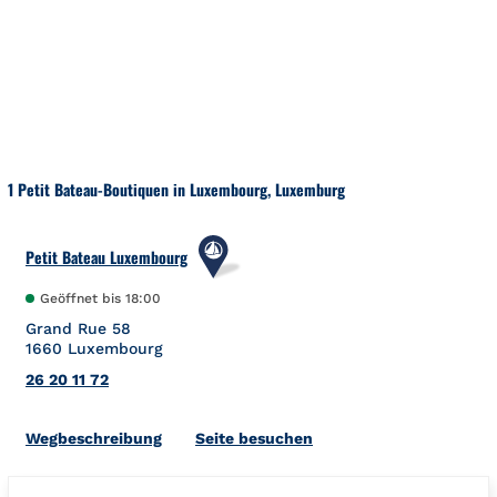
Zum Inhalt springen
Zurück zu Nav
1 Petit Bateau-Boutiquen in Luxembourg, Luxemburg
Petit Bateau Luxembourg
Geöffnet bis
18:00
Grand Rue 58
1660
Luxembourg
26 20 11 72
Link Opens in New Tab
Wegbeschreibung
Seite besuchen