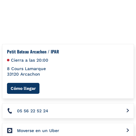
Ir al contenido
Volver a navegación
{"foursquare":{"placeId":"","url":""},"googleMyBusiness":{"pla
Petit Bateau Arcachon / IPAR
Cierra a las
20:00
8 Cours Lamarque
33120
Arcachon
Link Opens in New Tab
Cómo llegar
05 56 22 52 24
Moverse en un Uber