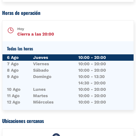
Horas de operación
Hoy
Cierra a las
20:00
Todas las horas
Día de la semana
Horario
6 Ago
Jueves
10:00
-
20:00
7 Ago
Viernes
10:00
-
20:00
8 Ago
Sábado
10:00
-
20:00
9 Ago
Domingo
10:00
-
13:30
14:30
-
20:00
10 Ago
Lunes
10:00
-
20:00
11 Ago
Martes
10:00
-
20:00
12 Ago
Miércoles
10:00
-
20:00
Ubicaciones cercanas