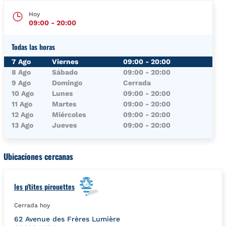
Hoy
09:00
-
20:00
Todas las horas
Día de la semana
Horario
7 Ago
Viernes
09:00
-
20:00
8 Ago
Sábado
09:00
-
20:00
9 Ago
Domingo
Cerrada
10 Ago
Lunes
09:00
-
20:00
11 Ago
Martes
09:00
-
20:00
12 Ago
Miércoles
09:00
-
20:00
13 Ago
Jueves
09:00
-
20:00
Ubicaciones cercanas
les p'tites pirouettes
Cerrada hoy
62 Avenue des Frères Lumière