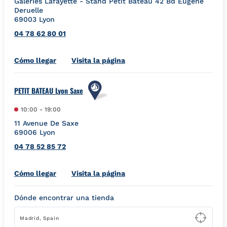
Galeries Lafayette - Stand Petit Bateau 42 Bd Eugène
Deruelle
69003
Lyon
04 78 62 80 01
Link Opens in New Tab
Cómo llegar
Visita la página
PETIT BATEAU Lyon Saxe
10:00
-
19:00
11 Avenue De Saxe
69006
Lyon
04 78 52 85 72
Link Opens in New Tab
Cómo llegar
Visita la página
Dónde encontrar una tienda
Type