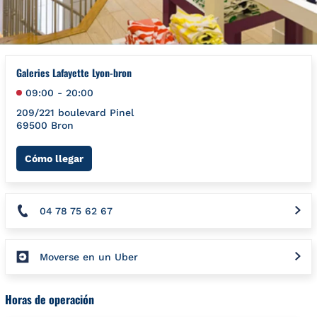
Galeries Lafayette Lyon-bron
09:00
-
20:00
209/221 boulevard Pinel
69500
Bron
Link Opens in New Tab
Cómo llegar
04 78 75 62 67
Moverse en un Uber
Horas de operación