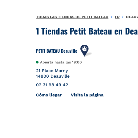
Ir al contenido
Volver a navegación
TODAS LAS TIENDAS DE PETIT BATEAU
FR
DEAUV
1 Tiendas Petit Bateau en Dea
PETIT BATEAU Deauville
Abierta hasta las
19:00
21 Place Morny
14800
Deauville
02 31 98 49 42
Link Opens in New Tab
Cómo llegar
Visita la página