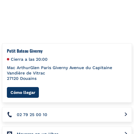
Ir al contenido
Volver a navegación
{"bing":{"placeId":"","url":"http://www.bing.com/maps?ss=ypid.
Petit Bateau Giverny
Cierra a las
20:00
Mac ArthurGlen Paris Giverny Avenue du Capitaine
Vandière de Vitrac
27120
Douains
Link Opens in New Tab
Cómo llegar
02 79 25 00 10