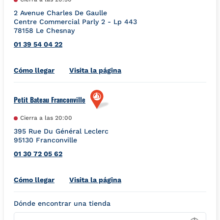
2 Avenue Charles De Gaulle
Centre Commercial Parly 2 - Lp 443
78158
Le Chesnay
01 39 54 04 22
Link Opens in New Tab
Cómo llegar
Visita la página
Petit Bateau Franconville
Cierra a las
20:00
395 Rue Du Général Leclerc
95130
Franconville
01 30 72 05 62
Link Opens in New Tab
Cómo llegar
Visita la página
Dónde encontrar una tienda
Type