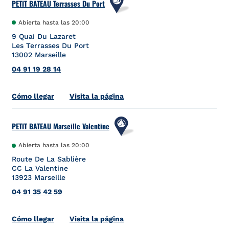
PETIT BATEAU Terrasses Du Port
Abierta hasta las
20:00
9 Quai Du Lazaret
Les Terrasses Du Port
13002
Marseille
04 91 19 28 14
Link Opens in New Tab
Cómo llegar
Visita la página
PETIT BATEAU Marseille Valentine
Abierta hasta las
20:00
Route De La Sablière
CC La Valentine
13923
Marseille
04 91 35 42 59
Link Opens in New Tab
Cómo llegar
Visita la página