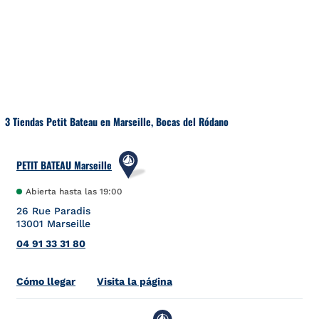
Ir al contenido
Volver a navegación
3 Tiendas Petit Bateau en Marseille, Bocas del Ródano
PETIT BATEAU Marseille
Abierta hasta las
19:00
26 Rue Paradis
13001
Marseille
04 91 33 31 80
Link Opens in New Tab
Cómo llegar
Visita la página