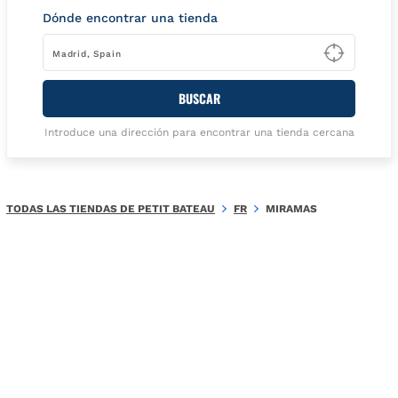
Dónde encontrar una tienda
Type t
BUSCAR
Introduce una dirección para encontrar una tienda cercana
TODAS LAS TIENDAS DE PETIT BATEAU
FR
MIRAMAS