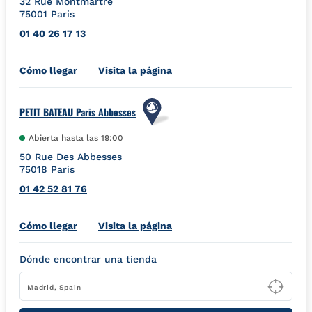
32 Rue Montmartre
75001
Paris
01 40 26 17 13
Link Opens in New Tab
Cómo llegar
Visita la página
PETIT BATEAU Paris Abbesses
Abierta hasta las
19:00
50 Rue Des Abbesses
75018
Paris
01 42 52 81 76
Link Opens in New Tab
Cómo llegar
Visita la página
Dónde encontrar una tienda
Type