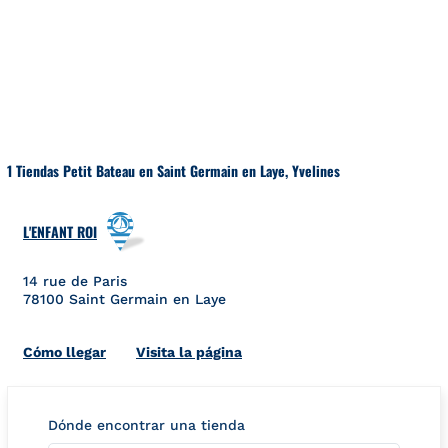
Ir al contenido
Volver a navegación
1 Tiendas Petit Bateau en Saint Germain en Laye, Yvelines
L'ENFANT ROI
14 rue de Paris
78100
Saint Germain en Laye
Link Opens in New Tab
Cómo llegar
Visita la página
Dónde encontrar una tienda