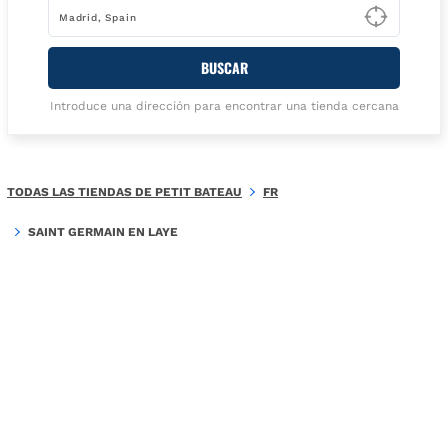
Type t
BUSCAR
Introduce una dirección para encontrar una tienda cercana
TODAS LAS TIENDAS DE PETIT BATEAU
FR
SAINT GERMAIN EN LAYE