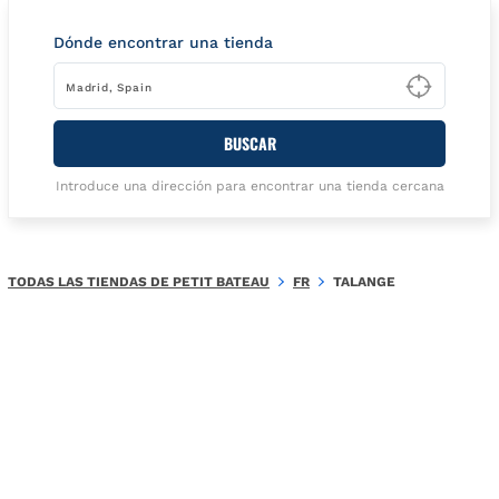
Dónde encontrar una tienda
Type t
BUSCAR
Introduce una dirección para encontrar una tienda cercana
TODAS LAS TIENDAS DE PETIT BATEAU
FR
TALANGE