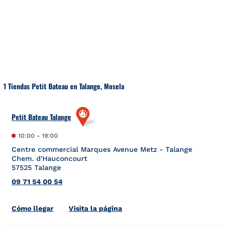
Ir al contenido
Volver a navegación
1 Tiendas Petit Bateau en Talange, Mosela
Petit Bateau Talange
10:00
-
19:00
Centre commercial Marques Avenue Metz - Talange
Chem. d'Hauconcourt
57525
Talange
09 71 54 00 54
Link Opens in New Tab
Cómo llegar
Visita la página