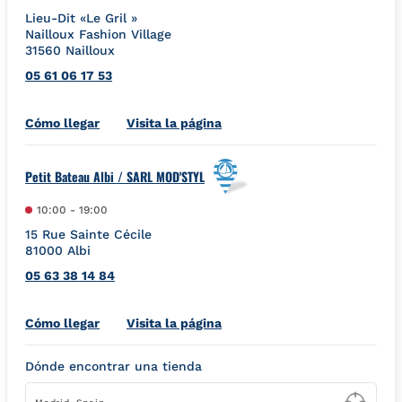
Lieu-Dit «Le Gril »
Nailloux Fashion Village
31560
Nailloux
05 61 06 17 53
Link Opens in New Tab
Cómo llegar
Visita la página
Petit Bateau Albi / SARL MOD'STYL
10:00
-
19:00
15 Rue Sainte Cécile
81000
Albi
05 63 38 14 84
Link Opens in New Tab
Cómo llegar
Visita la página
Dónde encontrar una tienda
Type