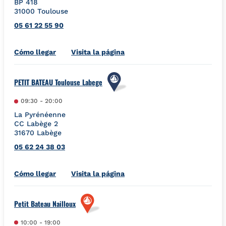
BP 418
31000
Toulouse
05 61 22 55 90
Link Opens in New Tab
Cómo llegar
Visita la página
PETIT BATEAU Toulouse Labege
09:30
-
20:00
La Pyrénéenne
CC Labège 2
31670
Labège
05 62 24 38 03
Link Opens in New Tab
Cómo llegar
Visita la página
Petit Bateau Nailloux
10:00
-
19:00