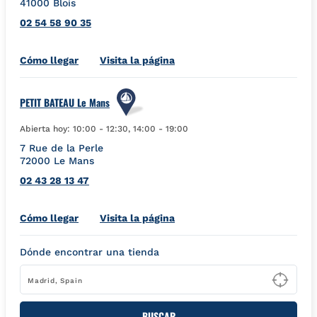
41000
Blois
02 54 58 90 35
Link Opens in New Tab
Cómo llegar
Visita la página
PETIT BATEAU Le Mans
Abierta hoy:
10:00
-
12:30
,
14:00
-
19:00
7 Rue de la Perle
72000
Le Mans
02 43 28 13 47
Link Opens in New Tab
Cómo llegar
Visita la página
Dónde encontrar una tienda
Type
BUSCAR