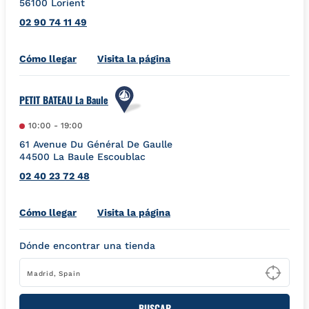
56100
Lorient
02 90 74 11 49
Link Opens in New Tab
Cómo llegar
Visita la página
PETIT BATEAU La Baule
10:00
-
19:00
61 Avenue Du Général De Gaulle
44500
La Baule Escoublac
02 40 23 72 48
Link Opens in New Tab
Cómo llegar
Visita la página
Dónde encontrar una tienda
Type
BUSCAR