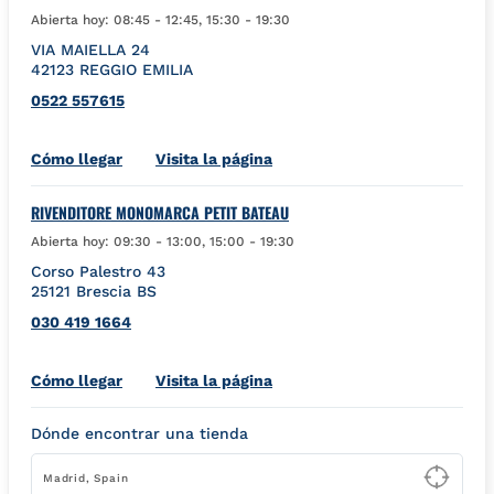
Abierta hoy:
08:45
-
12:45
,
15:30
-
19:30
VIA MAIELLA 24
42123
REGGIO EMILIA
0522 557615
Link Opens in New Tab
Cómo llegar
Visita la página
RIVENDITORE MONOMARCA PETIT BATEAU
Abierta hoy:
09:30
-
13:00
,
15:00
-
19:30
Corso Palestro 43
25121
Brescia
BS
030 419 1664
Link Opens in New Tab
Cómo llegar
Visita la página
Dónde encontrar una tienda
Type