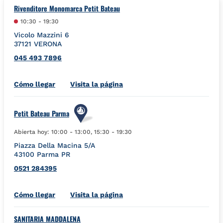
Rivenditore Monomarca Petit Bateau
10:30
-
19:30
Vicolo Mazzini 6
37121
VERONA
045 493 7896
Link Opens in New Tab
Cómo llegar
Visita la página
Petit Bateau Parma
Abierta hoy:
10:00
-
13:00
,
15:30
-
19:30
Piazza Della Macina 5/A
43100
Parma
PR
0521 284395
Link Opens in New Tab
Cómo llegar
Visita la página
SANITARIA MADDALENA