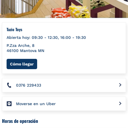
Tazio Toys
Abierta hoy:
09:30
-
12:30
,
16:00
-
19:30
P.Zza Arche, 8
46100
Mantova
MN
Link Opens in New Tab
Cómo llegar
0376 229433
Moverse en un Uber
Horas de operación