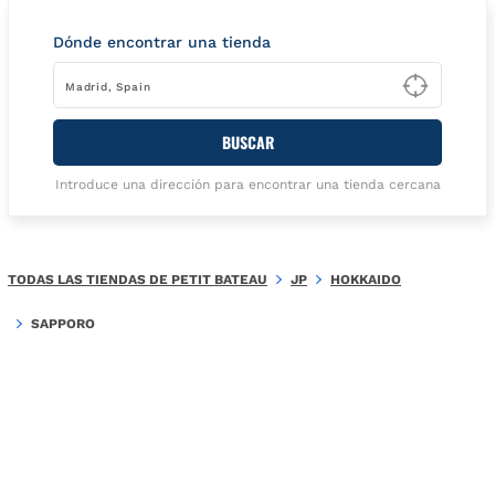
Dónde encontrar una tienda
Type t
BUSCAR
Introduce una dirección para encontrar una tienda cercana
TODAS LAS TIENDAS DE PETIT BATEAU
JP
HOKKAIDO
SAPPORO