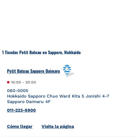
Ir al contenido
Volver a navegación
1 Tiendas Petit Bateau en Sapporo, Hokkaido
Petit Bateau Sapporo Daimaru
10:00
-
20:00
060-0005
Hokkaido
Sapporo
Chuo Ward
Kita 5 Jonishi 4-7
Sapporo Daimaru 4F
011-223-6900
Link Opens in New Tab
Cómo llegar
Visita la página