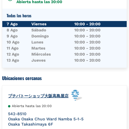
Abierta hasta las
20:00
Todas las horas
Día de la semana
Horario
7 Ago
Viernes
10:00
-
20:00
8 Ago
Sábado
10:00
-
20:00
9 Ago
Domingo
10:00
-
20:00
10 Ago
Lunes
10:00
-
20:00
11 Ago
Martes
10:00
-
20:00
12 Ago
Miércoles
10:00
-
20:00
13 Ago
Jueves
10:00
-
20:00
Ubicaciones cercanas
プチバトーショップ大阪高島屋店
Abierta hasta las
20:00
542-8510
Osaka
Osaka
Chuo Ward
Namba 5-1-5
Osaka Takashimaya 6F