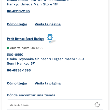
Hankyu Umeda Main Store 11F
06-6313-2195
Link Opens in New Tab
Cómo llegar
Visita la página
Petit Bateau Senri Hankyu
Abierta hasta las
19:00
560-8550
Osaka
Toyonaka
Shinsenri Higashimachi 1-5-1
Senri Hankyu 5F
06-6836-1395
Link Opens in New Tab
Cómo llegar
Visita la página
Dónde encontrar una tienda
Type