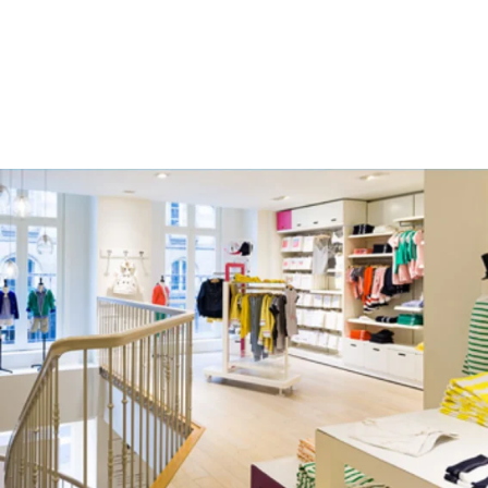
Ir al contenido
Volver a navegación
{"bing":{"placeId":"","url":"http://www.bing.com/maps?ss=ypid