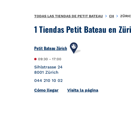
Ir al contenido
Volver a navegación
TODAS LAS TIENDAS DE PETIT BATEAU
CH
ZÜRI
1 Tiendas Petit Bateau en Zür
Petit Bateau Zürich
09:30
-
17:00
Sihlstrasse 24
8001
Zürich
044 210 10 02
Link Opens in New Tab
Cómo llegar
Visita la página