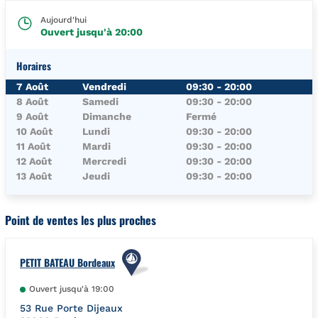
Aujourd'hui
Ouvert jusqu'à
20:00
Horaires
Jour de la Semaine
Horaires
7 Août
Vendredi
09:30
-
20:00
8 Août
Samedi
09:30
-
20:00
9 Août
Dimanche
Fermé
10 Août
Lundi
09:30
-
20:00
11 Août
Mardi
09:30
-
20:00
12 Août
Mercredi
09:30
-
20:00
13 Août
Jeudi
09:30
-
20:00
Point de ventes les plus proches
PETIT BATEAU Bordeaux
Ouvert jusqu'à
19:00
53 Rue Porte Dijeaux