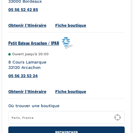
33000
Bordeaux
05 56 52 42 85
Link Opens in New Tab
Obtenir l'Itinéraire
Fiche boutique
Petit Bateau Arcachon / IPAR
Ouvert jusqu'à
20:00
8 Cours Lamarque
33120
Arcachon
05 56 22 52 24
Link Opens in New Tab
Obtenir l'Itinéraire
Fiche boutique
Où trouver une boutique
Type
RECHERCHER