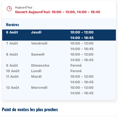
Aujourd'hui
Ouvert Aujourd'hui:
10:00
-
12:00
,
14:00
-
18:45
Horaires
Jour de la Semaine
Horaires
6 Août
Jeudi
10:00
-
12:00
14:00
-
18:45
7 Août
Vendredi
10:00
-
12:00
14:00
-
18:45
8 Août
Samedi
10:00
-
12:00
14:00
-
18:45
9 Août
Dimanche
Fermé
10 Août
Lundi
Fermé
11 Août
Mardi
10:00
-
12:00
14:00
-
18:45
12 Août
Mercredi
10:00
-
12:00
14:00
-
18:45
Point de ventes les plus proches