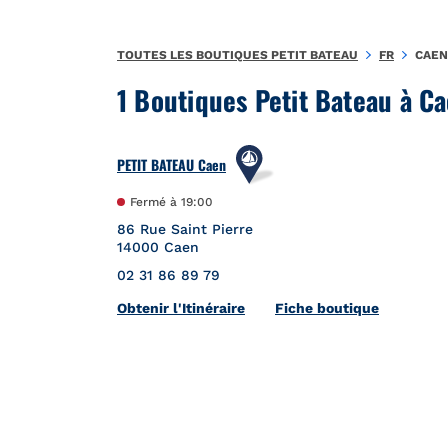
Aller au contenu
Retour à la Nav
TOUTES LES BOUTIQUES PETIT BATEAU
FR
CAEN
1 Boutiques Petit Bateau à Ca
PETIT BATEAU Caen
Fermé à
19:00
86 Rue Saint Pierre
14000
Caen
02 31 86 89 79
Link Opens in New Tab
Obtenir l'Itinéraire
Fiche boutique