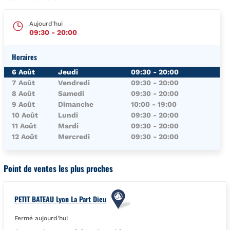
Aujourd'hui
09:30
-
20:00
Horaires
Jour de la Semaine
Horaires
6 Août
Jeudi
09:30
-
20:00
7 Août
Vendredi
09:30
-
20:00
8 Août
Samedi
09:30
-
20:00
9 Août
Dimanche
10:00
-
19:00
10 Août
Lundi
09:30
-
20:00
11 Août
Mardi
09:30
-
20:00
12 Août
Mercredi
09:30
-
20:00
Point de ventes les plus proches
PETIT BATEAU Lyon La Part Dieu
Fermé aujourd'hui