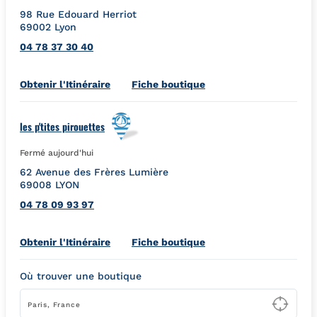
98 Rue Edouard Herriot
69002
Lyon
04 78 37 30 40
Link Opens in New Tab
Obtenir l'Itinéraire
Fiche boutique
les p'tites pirouettes
Fermé aujourd'hui
62 Avenue des Frères Lumière
69008
LYON
04 78 09 93 97
Link Opens in New Tab
Obtenir l'Itinéraire
Fiche boutique
Où trouver une boutique
Type