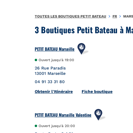
Aller au contenu
Retour à la Nav
TOUTES LES BOUTIQUES PETIT BATEAU
FR
MARS
3 Boutiques Petit Bateau à M
PETIT BATEAU Marseille
Ouvert jusqu'à
19:00
26 Rue Paradis
13001
Marseille
04 91 33 31 80
Link Opens in New Tab
Obtenir l'Itinéraire
Fiche boutique
PETIT BATEAU Marseille Valentine
Ouvert jusqu'à
20:00