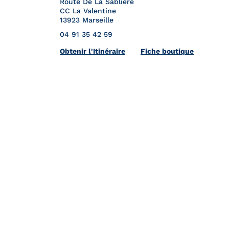
Route De La Sablière
CC La Valentine
13923
Marseille
04 91 35 42 59
Link Opens in New Tab
Obtenir l'Itinéraire
Fiche boutique