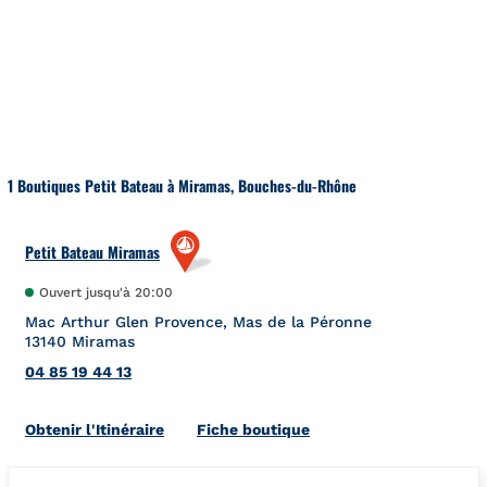
Aller au contenu
Retour à la Nav
1 Boutiques Petit Bateau à Miramas, Bouches-du-Rhône
Petit Bateau Miramas
Ouvert jusqu'à
20:00
Mac Arthur Glen Provence, Mas de la Péronne
13140
Miramas
04 85 19 44 13
Link Opens in New Tab
Obtenir l'Itinéraire
Fiche boutique