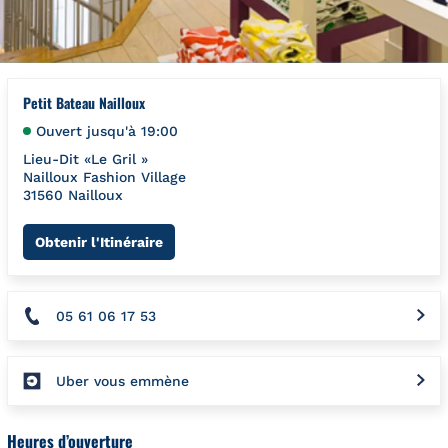
Petit Bateau Nailloux
Ouvert jusqu'à
19:00
Lieu-Dit «Le Gril »
Nailloux Fashion Village
31560
Nailloux
Link Opens in New Tab
Obtenir l'Itinéraire
05 61 06 17 53
Uber vous emmène
Heures d’ouverture