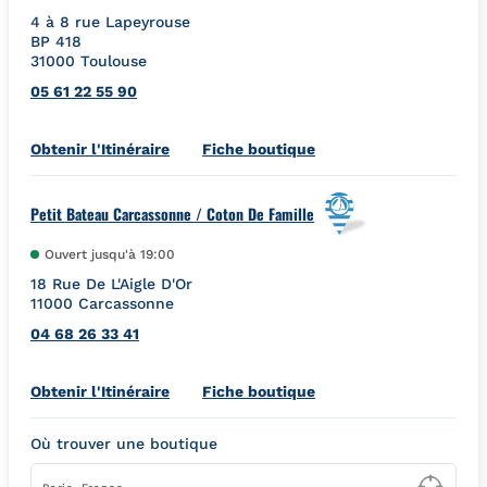
4 à 8 rue Lapeyrouse
BP 418
31000
Toulouse
05 61 22 55 90
Link Opens in New Tab
Obtenir l'Itinéraire
Fiche boutique
Petit Bateau Carcassonne / Coton De Famille
Ouvert jusqu'à
19:00
18 Rue De L'Aigle D'Or
11000
Carcassonne
04 68 26 33 41
Link Opens in New Tab
Obtenir l'Itinéraire
Fiche boutique
Où trouver une boutique
Type