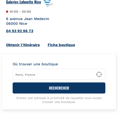
Galeries Lafayette Nice
10:00
-
20:00
6 avenue Jean Medecin
06000
Nice
04 93 92 96 73
Link Opens in New Tab
Obtenir l'Itinéraire
Fiche boutique
Où trouver une boutique
Type t
RECHERCHER
Entrez une adresse à proximité de laquelle vous voulez
trouver une boutique.