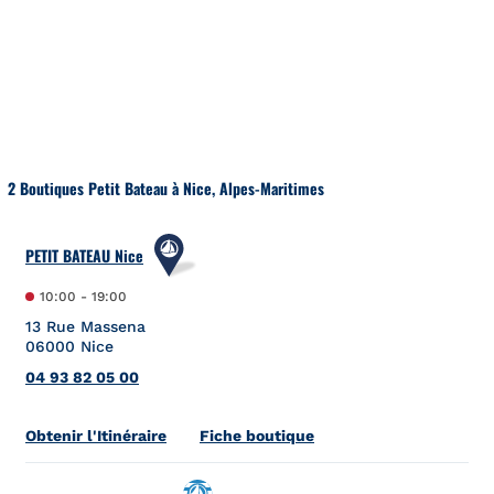
Aller au contenu
Retour à la Nav
2 Boutiques Petit Bateau à Nice, Alpes-Maritimes
PETIT BATEAU Nice
10:00
-
19:00
13 Rue Massena
06000
Nice
04 93 82 05 00
Link Opens in New Tab
Obtenir l'Itinéraire
Fiche boutique