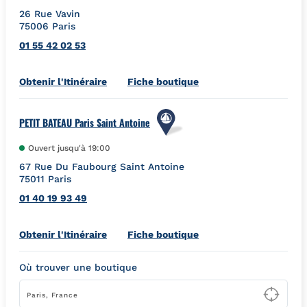
26 Rue Vavin
75006
Paris
01 55 42 02 53
Link Opens in New Tab
Obtenir l'Itinéraire
Fiche boutique
PETIT BATEAU Paris Saint Antoine
Ouvert jusqu'à
19:00
67 Rue Du Faubourg Saint Antoine
75011
Paris
01 40 19 93 49
Link Opens in New Tab
Obtenir l'Itinéraire
Fiche boutique
Où trouver une boutique
Type