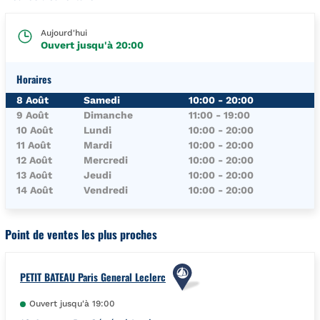
Aujourd'hui
Ouvert jusqu'à
20:00
Horaires
Jour de la Semaine
Horaires
8 Août
Samedi
10:00
-
20:00
9 Août
Dimanche
11:00
-
19:00
10 Août
Lundi
10:00
-
20:00
11 Août
Mardi
10:00
-
20:00
12 Août
Mercredi
10:00
-
20:00
13 Août
Jeudi
10:00
-
20:00
14 Août
Vendredi
10:00
-
20:00
Point de ventes les plus proches
PETIT BATEAU Paris General Leclerc
Ouvert jusqu'à
19:00