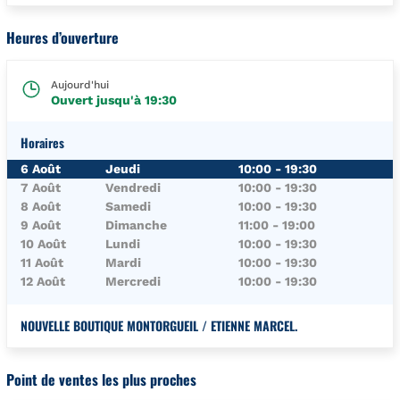
Heures d’ouverture
Aujourd'hui
Ouvert jusqu'à
19:30
Horaires
Jour de la Semaine
Horaires
6 Août
Jeudi
10:00
-
19:30
7 Août
Vendredi
10:00
-
19:30
8 Août
Samedi
10:00
-
19:30
9 Août
Dimanche
11:00
-
19:00
10 Août
Lundi
10:00
-
19:30
11 Août
Mardi
10:00
-
19:30
12 Août
Mercredi
10:00
-
19:30
NOUVELLE BOUTIQUE MONTORGUEIL / ETIENNE MARCEL.
Point de ventes les plus proches