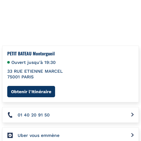
Aller au contenu
Retour à la Nav
{"bing":{"placeId":"","url":"http://www.bing.com/maps?ss=ypid
PETIT BATEAU Montorgueil
Ouvert jusqu'à
19:30
33 RUE ETIENNE MARCEL
75001
PARIS
Link Opens in New Tab
Obtenir l'Itinéraire
01 40 20 91 50
Uber vous emmène