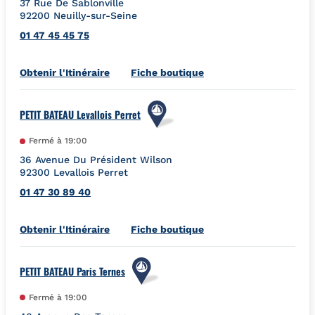
37 Rue De Sablonville
92200
Neuilly-sur-Seine
01 47 45 45 75
Link Opens in New Tab
Obtenir l'Itinéraire
Fiche boutique
PETIT BATEAU Levallois Perret
Fermé à
19:00
36 Avenue Du Président Wilson
92300
Levallois Perret
01 47 30 89 40
Link Opens in New Tab
Obtenir l'Itinéraire
Fiche boutique
PETIT BATEAU Paris Ternes
Fermé à
19:00