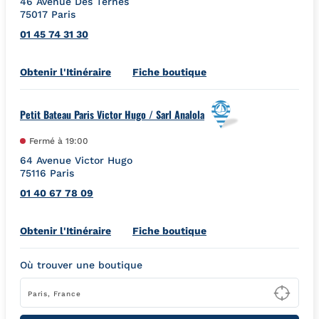
46 Avenue Des Ternes
75017
Paris
01 45 74 31 30
Link Opens in New Tab
Obtenir l'Itinéraire
Fiche boutique
Petit Bateau Paris Victor Hugo / Sarl Analola
Fermé à
19:00
64 Avenue Victor Hugo
75116
Paris
01 40 67 78 09
Link Opens in New Tab
Obtenir l'Itinéraire
Fiche boutique
Où trouver une boutique
Type