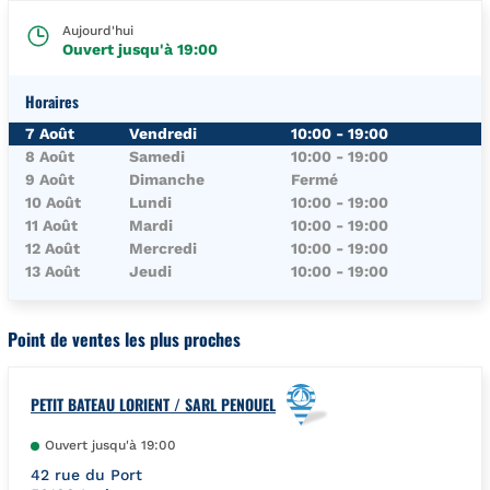
Aujourd'hui
Ouvert jusqu'à
19:00
Horaires
Jour de la Semaine
Horaires
7 Août
Vendredi
10:00
-
19:00
8 Août
Samedi
10:00
-
19:00
9 Août
Dimanche
Fermé
10 Août
Lundi
10:00
-
19:00
11 Août
Mardi
10:00
-
19:00
12 Août
Mercredi
10:00
-
19:00
13 Août
Jeudi
10:00
-
19:00
Point de ventes les plus proches
PETIT BATEAU LORIENT / SARL PENOUEL
Ouvert jusqu'à
19:00
42 rue du Port