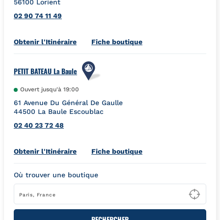
56100
Lorient
02 90 74 11 49
Link Opens in New Tab
Obtenir l'Itinéraire
Fiche boutique
PETIT BATEAU La Baule
Ouvert jusqu'à
19:00
61 Avenue Du Général De Gaulle
44500
La Baule Escoublac
02 40 23 72 48
Link Opens in New Tab
Obtenir l'Itinéraire
Fiche boutique
Où trouver une boutique
Type
RECHERCHER