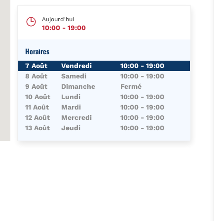
Aujourd'hui
10:00
-
19:00
Horaires
Jour de la Semaine
Horaires
7 Août
Vendredi
10:00
-
19:00
8 Août
Samedi
10:00
-
19:00
9 Août
Dimanche
Fermé
10 Août
Lundi
10:00
-
19:00
11 Août
Mardi
10:00
-
19:00
12 Août
Mercredi
10:00
-
19:00
13 Août
Jeudi
10:00
-
19:00