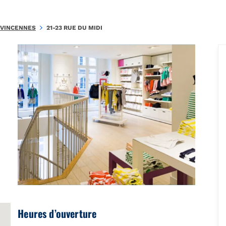
.EEE349396301C303\u0026amp;amp;mkt=fr-FR"},"foursquare":{"plac
VINCENNES
21-23 RUE DU MIDI
Heures d’ouverture