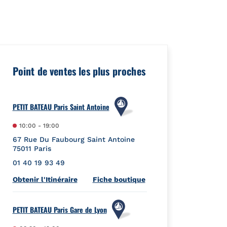
eId":"","url":"https://foursquare.com/venue/4d121205058fa35d4
Point de ventes les plus proches
PETIT BATEAU Paris Saint Antoine
10:00
-
19:00
67 Rue Du Faubourg Saint Antoine
75011
Paris
01 40 19 93 49
Link Opens in New Tab
Obtenir l'Itinéraire
Fiche boutique
PETIT BATEAU Paris Gare de Lyon