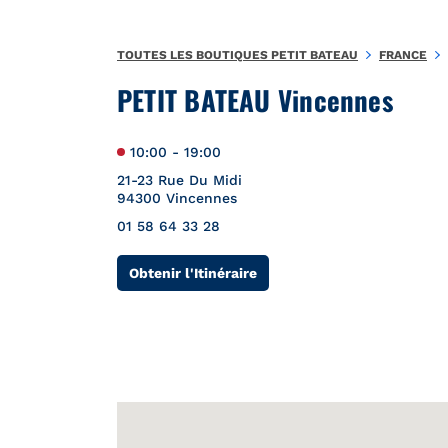
Aller au contenu
Retour à la Nav
{"bing":{"placeId":"","url":"http://www.bing.com/maps?ss=ypid
TOUTES LES BOUTIQUES PETIT BATEAU
FRANCE
PETIT BATEAU Vincennes
10:00
-
19:00
21-23 Rue Du Midi
94300
Vincennes
01 58 64 33 28
Link Opens in New Tab
Obtenir l'Itinéraire