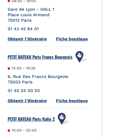
08:30
-
19:00
Gare de Lyon - HALL 1
Place Louis Armand
75012
Paris
01 43 45 84 01
Link Opens in New Tab
Obtenir l'Itinéraire
Fiche boutique
PETIT BATEAU Paris Francs Bourgeois
10:00
-
19:30
6, Rue Des Francs Bourgeois
75003
Paris
01 40 24 00 02
Link Opens in New Tab
Obtenir l'Itinéraire
Fiche boutique
PETIT BATEAU Paris Italie 2
10:00
-
20:00