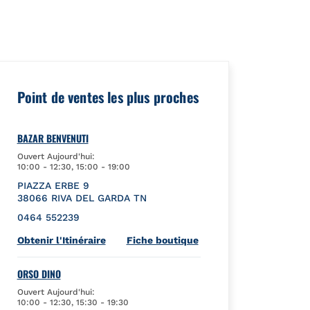
Id":"","url":""},"googleMyBusiness":{"placeId":"ChIJsdquy0pxgkc
Point de ventes les plus proches
BAZAR BENVENUTI
Ouvert Aujourd'hui:
10:00
-
12:30
,
15:00
-
19:00
PIAZZA ERBE 9
38066
RIVA DEL GARDA
TN
0464 552239
Link Opens in New Tab
Obtenir l'Itinéraire
Fiche boutique
ORSO DINO
Ouvert Aujourd'hui:
10:00
-
12:30
,
15:30
-
19:30