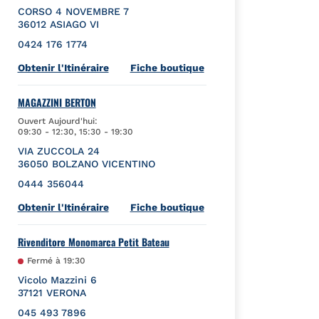
CORSO 4 NOVEMBRE 7
36012
ASIAGO
VI
0424 176 1774
Link Opens in New Tab
Obtenir l'Itinéraire
Fiche boutique
MAGAZZINI BERTON
Ouvert Aujourd'hui:
09:30
-
12:30
,
15:30
-
19:30
VIA ZUCCOLA 24
36050
BOLZANO VICENTINO
0444 356044
Link Opens in New Tab
Obtenir l'Itinéraire
Fiche boutique
Rivenditore Monomarca Petit Bateau
Fermé à
19:30
Vicolo Mazzini 6
37121
VERONA
045 493 7896