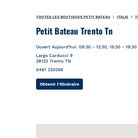
Aller au contenu
Retour à la Nav
{"bing":{"placeId":"","url":"http://www.bing.com/maps?ss=ypid.
TOUTES LES BOUTIQUES PETIT BATEAU
ITALIE
T
Petit Bateau Trento Tn
Ouvert Aujourd'hui:
09:30
-
12:30
,
15:30
-
19:30
Largo Carducci 9
38122
Trento
TN
0461 220256
Link Opens in New Tab
Obtenir l'Itinéraire