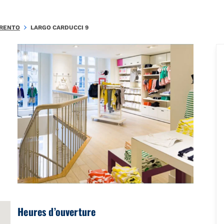
9FAD154C371351DE\u0026amp;amp;mkt=it-IT"},"foursquare":{"place
RENTO
LARGO CARDUCCI 9
Heures d’ouverture