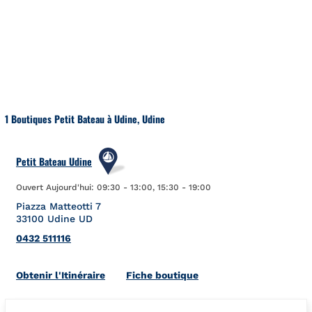
Aller au contenu
Retour à la Nav
1 Boutiques Petit Bateau à Udine, Udine
Petit Bateau Udine
Ouvert Aujourd'hui:
09:30
-
13:00
,
15:30
-
19:00
Piazza Matteotti 7
33100
Udine
UD
0432 511116
Link Opens in New Tab
Obtenir l'Itinéraire
Fiche boutique